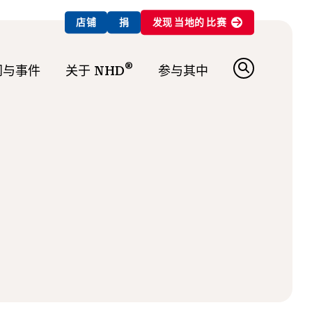
店铺
捐
发现
当地的
比赛
®
闻与事件
关于 NHD
参与其中