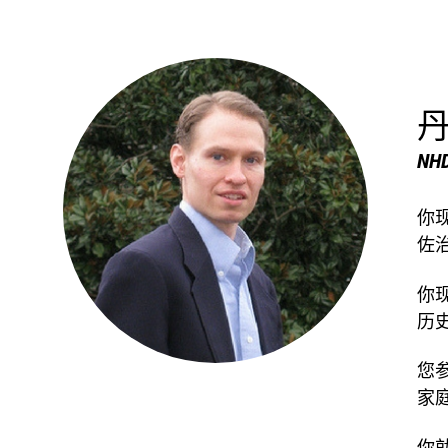
丹
NHD
你
佐
你
历
您
家
你