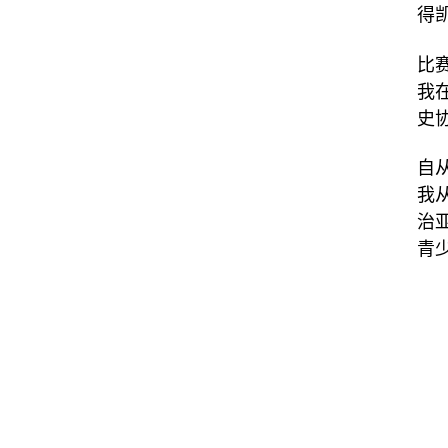
得
比
我
史
自
我
治
青