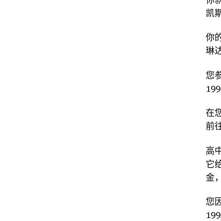
凯
你
琳
您
19
在
前
高
它
金
您
1