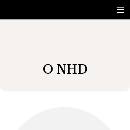
Konkurs
Zasoby dla nauczycieli
O NHD
Wiadomości i wydarzenia
®
O NHD
Zaangażować się