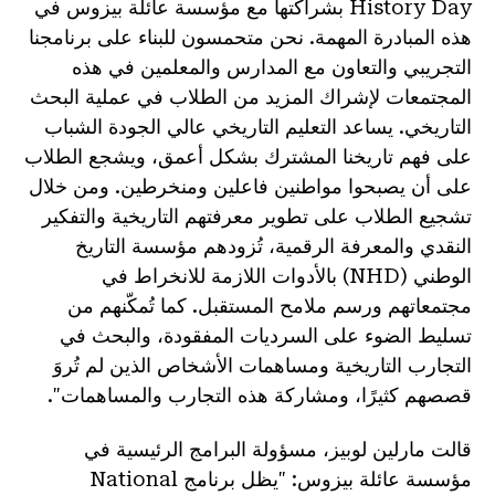
History Day بشراكتها مع مؤسسة عائلة بيزوس في
هذه المبادرة المهمة. نحن متحمسون للبناء على برنامجنا
التجريبي والتعاون مع المدارس والمعلمين في هذه
المجتمعات لإشراك المزيد من الطلاب في عملية البحث
التاريخي. يساعد التعليم التاريخي عالي الجودة الشباب
على فهم تاريخنا المشترك بشكل أعمق، ويشجع الطلاب
على أن يصبحوا مواطنين فاعلين ومنخرطين. ومن خلال
تشجيع الطلاب على تطوير معرفتهم التاريخية والتفكير
النقدي والمعرفة الرقمية، تُزودهم مؤسسة التاريخ
الوطني (NHD) بالأدوات اللازمة للانخراط في
مجتمعاتهم ورسم ملامح المستقبل. كما تُمكّنهم من
تسليط الضوء على السرديات المفقودة، والبحث في
التجارب التاريخية ومساهمات الأشخاص الذين لم تُروَ
قصصهم كثيرًا، ومشاركة هذه التجارب والمساهمات".
قالت مارلين لوبيز، مسؤولة البرامج الرئيسية في
مؤسسة عائلة بيزوس: "يظل برنامج National