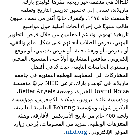
NHD هي منظمة غير ربحية مقرها كوليدج بارك،
ماريلاند، تسعى إلى تحسين تدريس التاريخ وتعلمه.
تأسست عام ١٩٧٤، وتُشرك حاليًا أكثر من نصف مليون
طالب سنويًا في إجراء أبحاث أصلية حول مواضيع
تاريخية تهمهم، وتدعم المعلمين من خلال فرص التطوير
المهني. يعرض الطلاب أبحاثهم على شكل فيلم وثائقي،
أو معرض، أو ورقة بحثية، أو عرض تقديمي، أو موقع
إلكتروني. تتنافس المشاريع أولاً على المستوى المحلي
ومستوى الجامعات التابعة، حيث تُدعى أفضل
المشاركات إلى المسابقة الوطنية السنوية في جامعة
ماريلاند في كوليدج بارك. ترعى NHD جزئيًا مؤسسة
Joyful Noise الخيرية، وجمعية Better Angels،
ومؤسسة عائلة بيزوس، ومكتبة الكونغرس، ومؤسسة
الدكتور شول، ومؤسسة Behring التعليمية العالمية،
ولجنة 400 عام من تاريخ الأمريكيين الأفارقة، وهيئة
المتنزهات الوطنية. لمزيد من المعلومات، يُرجى زيارة
الموقع الإلكتروني.
nhd.org
.