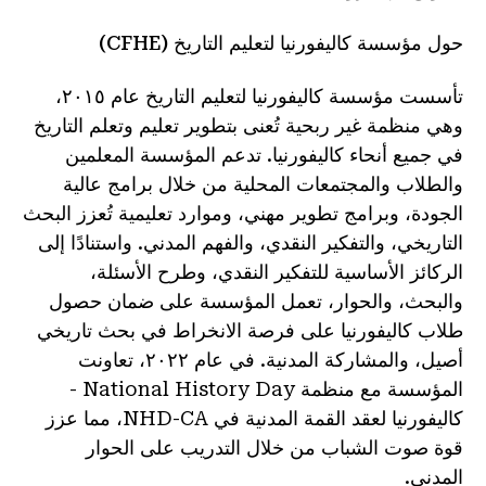
حول مؤسسة كاليفورنيا لتعليم التاريخ (CFHE)
تأسست مؤسسة كاليفورنيا لتعليم التاريخ عام ٢٠١٥،
وهي منظمة غير ربحية تُعنى بتطوير تعليم وتعلم التاريخ
في جميع أنحاء كاليفورنيا. تدعم المؤسسة المعلمين
والطلاب والمجتمعات المحلية من خلال برامج عالية
الجودة، وبرامج تطوير مهني، وموارد تعليمية تُعزز البحث
التاريخي، والتفكير النقدي، والفهم المدني. واستنادًا إلى
الركائز الأساسية للتفكير النقدي، وطرح الأسئلة،
والبحث، والحوار، تعمل المؤسسة على ضمان حصول
طلاب كاليفورنيا على فرصة الانخراط في بحث تاريخي
أصيل، والمشاركة المدنية. في عام ٢٠٢٢، تعاونت
المؤسسة مع منظمة National History Day -
كاليفورنيا لعقد القمة المدنية في NHD-CA، مما عزز
قوة صوت الشباب من خلال التدريب على الحوار
المدني.