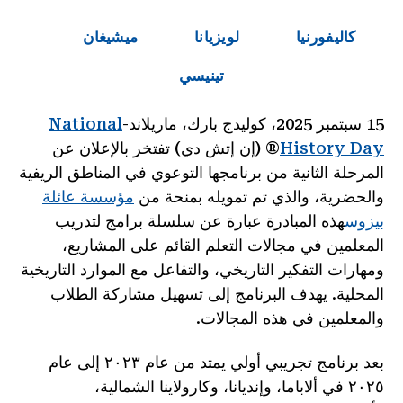
كاليفورنيا
لويزيانا
ميشيغان
تينيسي
15 سبتمبر 2025، كوليدج بارك، ماريلاند
-
National
History Day
® (إن إتش دي)
تفتخر بالإعلان عن
المرحلة الثانية من برنامجها التوعوي في المناطق الريفية
والحضرية، والذي تم تمويله بمنحة من
مؤسسة عائلة
بيزوس
هذه المبادرة عبارة عن سلسلة برامج لتدريب
المعلمين في مجالات التعلم القائم على المشاريع،
ومهارات التفكير التاريخي، والتفاعل مع الموارد التاريخية
المحلية. يهدف البرنامج إلى تسهيل مشاركة الطلاب
والمعلمين في هذه المجالات.
بعد برنامج تجريبي أولي يمتد من عام ٢٠٢٣ إلى عام
٢٠٢٥ في ألاباما، وإنديانا، وكارولاينا الشمالية،