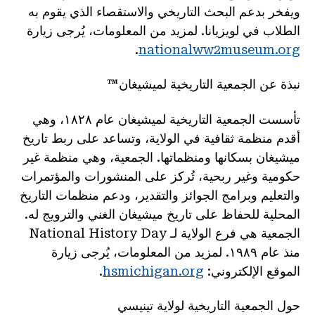
ويفخر بدعم البحث التاريخي والاستقصاء الذي يقوم به
الطلاب في لويزيانا. لمزيد من المعلومات، يُرجى زيارة
.
nationalww2museum.org
نبذة عن الجمعية التاريخية لميشيغان™
تأسست الجمعية التاريخية لميشيغان عام ١٨٢٨، وهي
أقدم منظمة ثقافية في الولاية، وتساعد على ربط تاريخ
ميشيغان بسكانها ومنظماتها. الجمعية، وهي منظمة غير
حكومية وغير ربحية، تُركز على المنشورات والمؤتمرات
والتعليم وبرامج الجوائز والتقدير، ودعم منظمات التاريخ
المحلية للحفاظ على تاريخ ميشيغان الغني والترويج له.
الجمعية هي فرع الولاية لـ National History Day
منذ عام ١٩٨٩. لمزيد من المعلومات، يُرجى زيارة
الموقع الإلكتروني:
hsmichigan.org
.
حول الجمعية التاريخية لولاية تينيسي