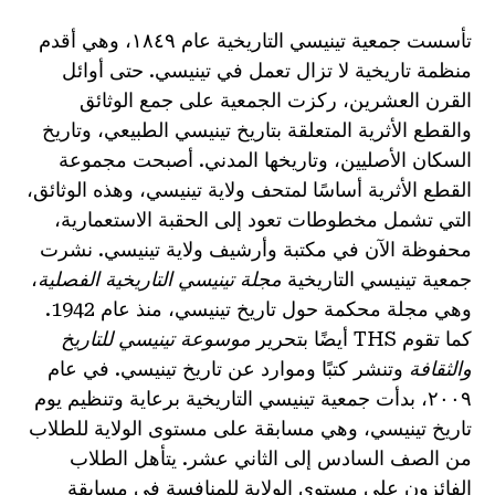
تأسست جمعية تينيسي التاريخية عام ١٨٤٩، وهي أقدم
منظمة تاريخية لا تزال تعمل في تينيسي. حتى أوائل
القرن العشرين، ركزت الجمعية على جمع الوثائق
والقطع الأثرية المتعلقة بتاريخ تينيسي الطبيعي، وتاريخ
السكان الأصليين، وتاريخها المدني. أصبحت مجموعة
القطع الأثرية أساسًا لمتحف ولاية تينيسي، وهذه الوثائق،
التي تشمل مخطوطات تعود إلى الحقبة الاستعمارية،
محفوظة الآن في مكتبة وأرشيف ولاية تينيسي. نشرت
جمعية تينيسي التاريخية
مجلة تينيسي التاريخية الفصلية
،
وهي مجلة محكمة حول تاريخ تينيسي، منذ عام 1942.
كما تقوم THS أيضًا بتحرير
موسوعة تينيسي للتاريخ
والثقافة
وتنشر كتبًا وموارد عن تاريخ تينيسي. في عام
٢٠٠٩، بدأت جمعية تينيسي التاريخية برعاية وتنظيم يوم
تاريخ تينيسي، وهي مسابقة على مستوى الولاية للطلاب
من الصف السادس إلى الثاني عشر. يتأهل الطلاب
الفائزون على مستوى الولاية للمنافسة في مسابقة