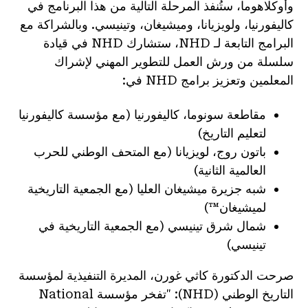
وأوكلاهوما، ستُنفذ المرحلة التالية من هذا البرنامج في
كاليفورنيا، ولويزيانا، وميشيغان، وتينيسي. وبالشراكة مع
البرامج التابعة لـ NHD، ستشارك NHD في قيادة
سلسلة من ورش العمل للتطوير المهني لإشراك
المعلمين وتعزيز برامج NHD في:
مقاطعة سونوما، كاليفورنيا (مع مؤسسة كاليفورنيا
لتعليم التاريخ)
باتون روج، لويزيانا (مع المتحف الوطني للحرب
العالمية الثانية)
شبه جزيرة ميشيغان العليا (مع الجمعية التاريخية
لميشيغان™)
شمال شرق تينيسي (مع الجمعية التاريخية في
تينيسي)
صرحت الدكتورة كاثي غورن، المديرة التنفيذية لمؤسسة
التاريخ الوطني (NHD): "تفخر مؤسسة National