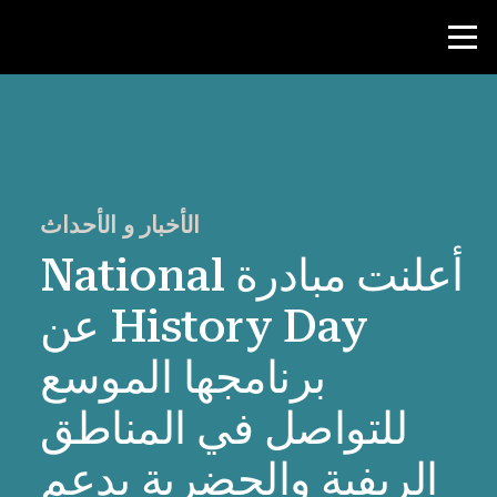
منافسة
موارد المعلم
الأخبار و الأحداث
أعلنت مبادرة National
الأخبار و الأحداث
History Day عن
®
حول NHD
برنامجها الموسع
شارك
للتواصل في المناطق
الريفية والحضرية بدعم