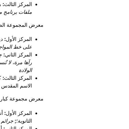
المركز الثالث:
ها
ملفات برنامج مكافحة التجسس (O
معرض المجموعة الص
المركز الأول:
دي
على خط المواجهة
المركز الثاني:
ج
رآها مرة، لا تُ
الولادة
المركز الثالث:
ك
الاسم المقدس 
معرض مجموعة كبار 
المركز الأول:
أن
الثانوية؛;
جرائم قتل تايلينول عا
المركز الثاني:
أ