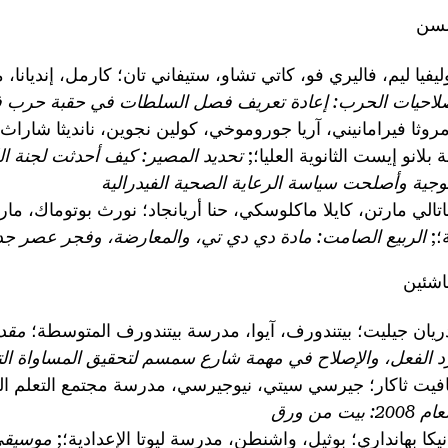
لسن
ليفيا ليم، فاليري فو، كاتي تشاو، ستيفاني تان؛ كارمل، إنديانا
لاحيات الحرب: إعادة تعريف فصل السلطات في حقبة حرب في
مروثا فيرامانيني، آريا جوروموخي، كولين نجوين، نانديثا شاراث، أ
انو إيست الثانوية العليا؛;
تحديد المصير: كيف أحدثت لجنة ال
ولوجية وأصلحت سياسة الرعاية الصحية الفيدرالية
اتالي مارتن، كايلا ماكلوسكي، حنا أريانجاد؛ نورث بوتوماك، مار
؛;
الربيع الصامت: مادة دي دي تي، والمعارضة، وفجر عصر جد
اشئين
ريان جيليت؛ بيتندورف، آيوا، مدرسة بيتندورف المتوسطة؛
مقد
ورد الفعل، والإصلاح في مهمة شارع سمسم لتحقيق المساواة الت
افيت ثاكار؛ جيرسي سيتي، نيوجيرسي، مدرسة مجتمع التعلم ال
ت من ورق
نيكا بهانداري؛ بوثيل، واشنطن، مدرسة ليوتا الإعدادية؛;
موسيقى 