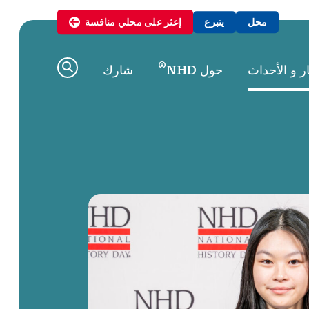
محل
يتبرع
إعثر على
محلي
منافسة
®
ار و الأحداث
حول NHD
شارك