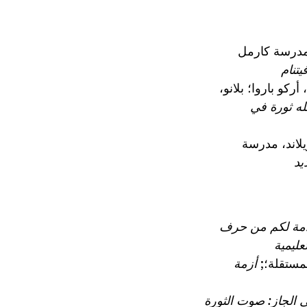
، مدرسة كارمل
تنام
ركو باروا؛ بلانو،
له ثورة في
يلاند، مدرسة
يد
مة لكم من حرف
عليمية
مستقلة؛;
أزمة
الجاز: صوت الثورة