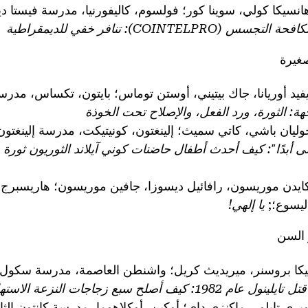
نسيكا كولي، سوينا كور؛ فولسوم، كاليفورنيا، مدرسة فيستا ديل 
COINTELPR): تنافر خفي للديمقراطية
غيرة
فيد أوريانا، جاك بيتيني، أوستن توماس؛ بايتون، تكساس، مدرسة 
: الثورة، ورد الفعل، والإصلاح تحت الخوذة
وليان باشي، كاتي سميث؛ إلينغتون، كونيتيكت، مدرسة إلينغتو
نسى أبدًا": كيف أحدث أطفال حاضنات كوني آيلاند الثوريون ثورة
ايدن موريسون، رافائيل ديسوزا، جافين موريسون؛ هاريسبرج، 
ليسوع؛;
يا إلهي!
السن
يكا بروسنر، ميريديث كريل؛ واشنطن العاصمة، مدرسة سكول 
م 1982: كيف أصلح سبع زجاجات النزعة الاستهلاكية الأمريكية
وبري تايلور، ماكنزي داي؛ أوكين، أوكلاهوما، مدرسة كانتون الثا