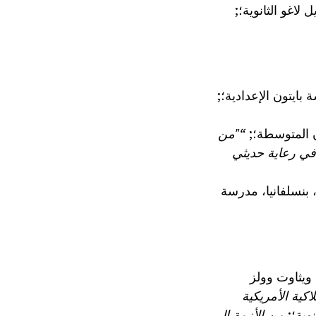
لاغو الثانوية؛;
بايتون الإعدادية؛;
ن المتوسطة؛;
“"من
 في رعاية حديثي
بنسلفانيا، مدرسة
ويثاوت وولز
نوية؛;
من الأزمة إلى