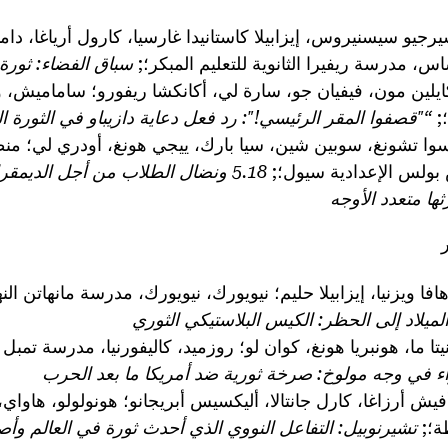
جيو سيسنيروس، إيزابيلا كاستانيدا غارسيا، كارول أرياغا، دامي
س، مدرسة ريفيرا الثانوية للتعليم المبكر؛;
سباق الفضاء: ثورة
ايلين مون، فيفيان جو، سارة لي، أكانكشا ريفورو؛ ساماميش
؛;
“"قصفوا المقر الرئيسي!": رد فعل دعاية دازيباو في الثورة الث
ا تشونغ، سوبين شين، سيا بارك، ييجي هونغ، أودري لي؛ منط
بولس الإعدادية سيول؛;
5.18 ونضال الطلاب من أجل الديمقرا
ها متعدد الأوجه
فا ويزنيا، إيزابيلا حليم؛ نيويورك، نيويورك، مدرسة مانهاتن النه
الميلاد إلى الحظر: الكيس البلاستيكي الثوري
نيتا ما، هونبريا هونغ، كوان لو؛ روزميد، كاليفورنيا، مدرسة تمبل 
ء في وجه مولوخ: صرخة ثورية ضد أمريكا ما بعد الحرب
يش أرزاغا، كارل جانتالا، أليكسيس أبريجانو؛ هونولولو، هاواي
ة؛;
تشيرنوبيل: التفاعل النووي الذي أحدث ثورة في العالم وأ