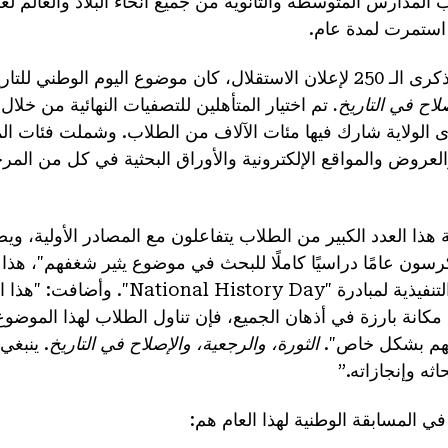
اب المدارس المتوسطة والثانوية من جميع أنحاء البلاد والعالم
ي استمرت لمدة عام.
 الوطني للتاريخ لعام 2026 هو
صلاح في التاريخ.
تم اختيار المتأهلين للتصفيات النهائية من خلا
 الولاية شارك فيها مئات الآلاف من الطلاب. وشملت فئات المش
العروض والمواقع الإلكترونية والأوراق البحثية في كل من المرحل
ة هذا العدد الكبير من الطلاب يتفاعلون مع المصادر الأولية، 
رسون عامًا دراسيًا كاملًا للبحث في موضوع يثير شغفهم"، هذا م
كاثي غورن، المديرة التنفيذية لمبادرة "History Day
مكانة بارزة في أذهان الجميع، فإن تناول الطلاب لهذا الموضوع يُع
 لهم بشكل خاص".
الثورة، والرجعية، والإصلاح في التاريخ
. ينبغ
ي المسابقة الوطنية لهذا العام هم: