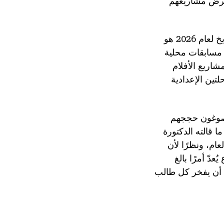
 لعرض مشاريعهم
ل مسابقات محلية
اريع الأفلام
تين الإعدادية
ويصوغون حججهم
ا قالته الدكتورة
National ". وأضافت: "هذا العام، ونظرًا لأن
دّ أمرًا بالغ
ي أن يفخر كل طالب