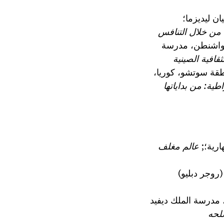
ان ليديزما؛
 من خلال التنافس
، واشنطن، مدرسة
قافية الصينية
قة سوتشو، كوريا،
طية: من بداياتها
ارية؛;
عالم مغلف
(روجر دبليو)
، مدرسة الملك ديفيد
صلحه