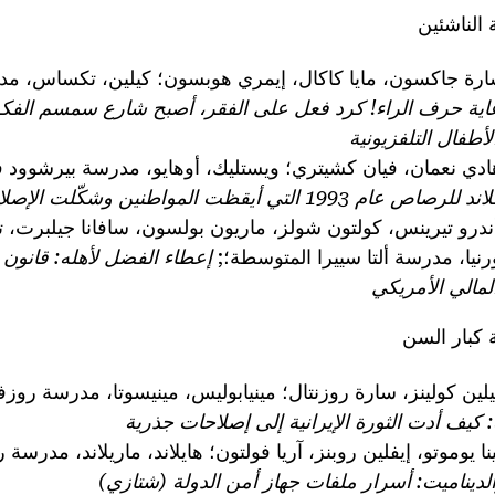
الناشئين
رة جاكسون، مايا كاكال، إيمري هوبسون؛ كيلين، تكساس، مدر
اية حرف الراء! كرد فعل على الفقر، أصبح شارع سمسم الفكرة
طفال التلفزيونية
ادي نعمان، فيان كشيتري؛ ويستليك، أوهايو، مدرسة بيرشوود
19 التي أيقظت المواطنين وشكّلت الإصلاح
ندرو تيرينس، كولتون شولز، ماريون بولسون، سافانا جيلبرت،
نيا، مدرسة ألتا سييرا المتوسطة؛;
إعطاء الفضل لأهله: قانون 
لمالي الأمريكي
 كبار السن
لين كولينز، سارة روزنتال؛ مينيابوليس، مينيسوتا، مدرسة روزفل
 كيف أدت الثورة الإيرانية إلى إصلاحات جذرية
نا يوموتو، إيفلين روبنز، آريا فولتون؛ هايلاند، ماريلاند، مدرسة ر
يناميت: أسرار ملفات جهاز أمن الدولة (شتازي)