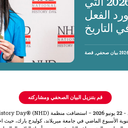
المسابقة الوطنية لعام 2026 التي
رد الفعل
ي التاريخ
بيان صحفي
,
قصة
قم بتنزيل البيان الصحفي ومشاركته
2026
– استضافت منظمة y Day® (NHD
نوية الأسبوع الماضي في جامعة ميريلاند، كوليدج بارك، حيث ا