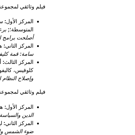
فيلم وثائقي لمجموعة 
المركز الأول:
سا
المتوسطة؛;
برع
أصلحت برامج الأ
المركز الثاني:
ه
سامة: قمة كليفلاند للرصاص عام 93
المركز الثالث:
أ
كلوفيس، كاليفور
وإصلاح النظام ا
فيلم وثائقي لمجموعة
المركز الأول:
هي
الدين والسياسة:
المركز الثاني:
لي
ضوء الشمس والد