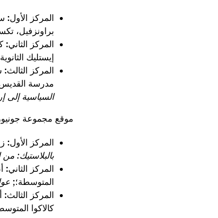
المركز الأول:
سير
براونزفيل، تكسا
المركز الثاني:
ك
إيستليك الثانوية
المركز الثالث:
سو
مدرسة القديس 
السياسية إلى إرث
موقع مجموعة جونيور
المركز الأول:
زها
بالبلاستيك: من 
المركز الثاني:
أ
المتوسطة؛;
عوا
المركز الثالث:
أف
كالاكوا المتوسط