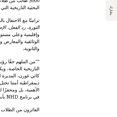
3000 طالب من طل
البحثية التاريخية الت
يشارك
تزامنًا مع الاحتفال بالذكرى الـ 250 لإعلان الاستقلال، كان موضوع اليوم
الثورة، رد الفعل، الإ
وإقليمية وعلى مستوى
الوثائقية والمعارض و
والثانوية.
“"من الملهم حقًا رؤي
التاريخية الخاصة، ويك
ديمقراطية أمتنا تحتل 
الأهمية، بل ومحفزًا
في برنامج NHD بأبحاثه وإنجازاته.”
الفائزون من الطلاب ف