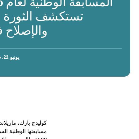
تستكشف الثورة و
والإصلاح ف
يونيو 22، 2026
كوليدج بارك، ماريلاند - 22 يونيو 
مسابقتها الوطنية الس