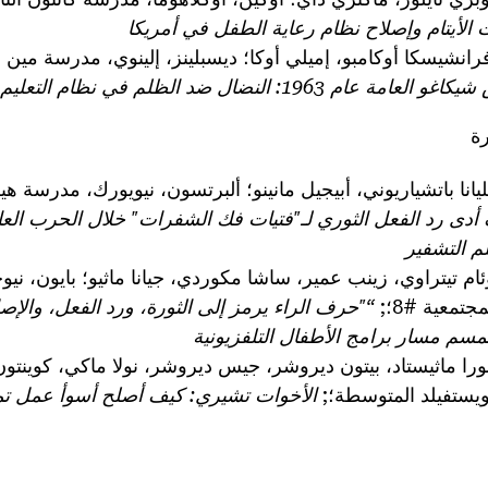
 الأيتام وإصلاح نظام رعاية الطفل في أمريكا
رانشيسكا أوكامبو، إميلي أوكا؛ ديسبلينز، إلينوي، مدرسة مين و
1: النضال ضد الظلم في نظام التعليم في شيكاغو
رة
ليانا باتشياريوني، أبيجيل مانينو؛ ألبرتسون، نيويورك، مدرسة 
أدى رد الفعل الثوري لـ"فتيات فك الشفرات" خلال الحرب العالم
 التشفير
ئام تيتراوي، زينب عمير، ساشا مكوردي، جيانا ماثيو؛ بايون، ن
تمعية #8؛;
“"حرف الراء يرمز إلى الثورة، ورد الفعل، والإصل
سم مسار برامج الأطفال التلفزيونية
ورا ماثيستاد، بيتون ديروشر، جيس ديروشر، نولا ماكي، كوينتون
يستفيلد المتوسطة؛;
الأخوات تشيري: كيف أصلح أسوأ عمل تمث