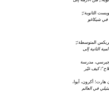
يست الثانوية؛;
هيريكس المتوسطة؛;
ية الثانية إلى
يوجيرسي، مدرسة
اح": كيف غيّر
 هارت؛ أكرون، آيوا،
يلي في العالم