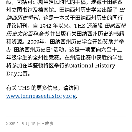
献，包括可追溯至殖民时代的手稿，现藏于田纳西
州立图书馆及档案馆。田纳西州历史学会出版了
田
纳西历史季刊
，这是一本关于田纳西州历史的同行
评议期刊，自 1942 年以来。THS 还编辑
田纳西州
历史文化百科全书
并出版有关田纳西州历史的书籍
和资源。2009年，田纳西州历史学会开始赞助并举
办“田纳西州历史日”活动，这是一项面向六至十二
年级学生的全州性竞赛。在州级比赛中获胜的学生
将参加在华盛顿特区举行的National History
Day比赛。
有关 THS 的更多信息，请访问
www.tennesseehistory.org
.
2025 年 9 月 15 日 •
故事