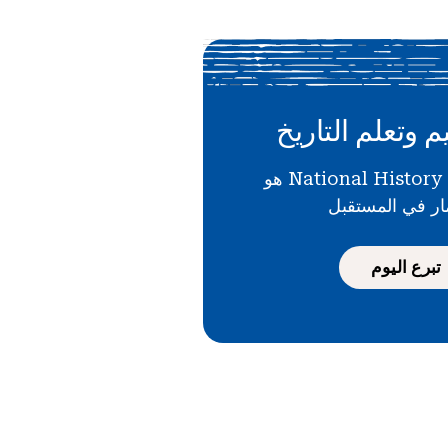
م وتعلم التاريخ
دعمك لـ National History Day هو
ار في المستقبل
تبرع اليوم