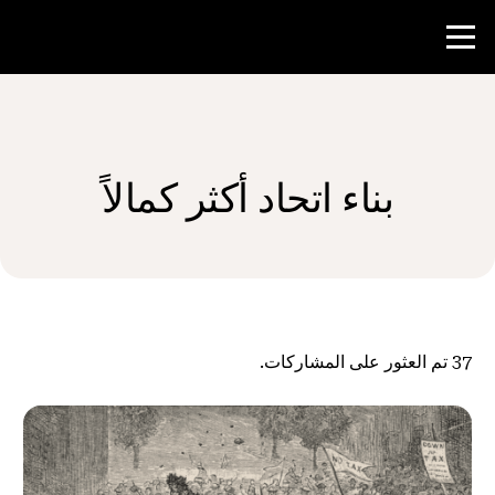
منافسة
بناء اتحاد أكثر كمالاً
موارد المعلم
الأخبار و الأحداث
®
حول NHD
37
تم العثور على المشاركات.
شارك