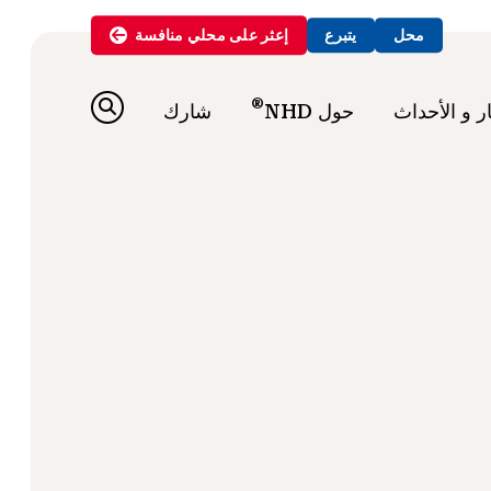
محل
يتبرع
إعثر على
محلي
منافسة
®
ار و الأحداث
حول NHD
شارك