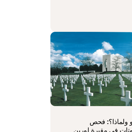
 ولماذا؟: فحص
وتات في مقبرة لورين