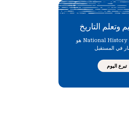
م وتعلم التاريخ
دعمك لـ National History Day هو
ار في المستقبل
تبرع اليوم