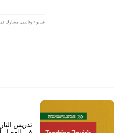
فيديو
•
وثائقي
,
مشارك في ا
تدريس التاري
في الفصل ا