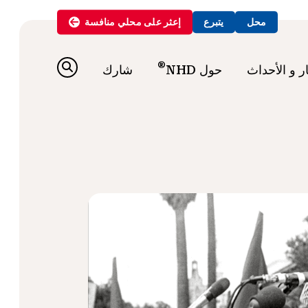
محل
يتبرع
إعثر على
محلي
منافسة
®
ار و الأحداث
حول NHD
شارك