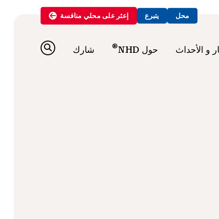
محل
يتبرع
إعثر على
محلي
منافسة
®
ار و الأحداث
حول NHD
شارك