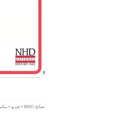
نصائح NHD
•
فيديو
•
مكتب