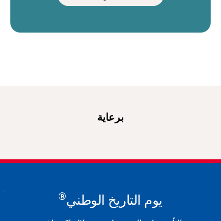
برعاية
®
يوم التاريخ الوطني