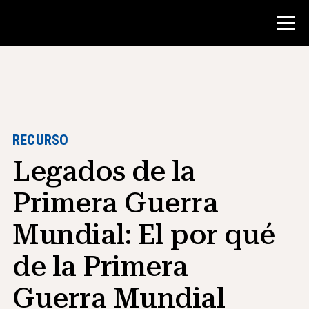
Concurso
Recursos para maestros
RECURSO
Legados de la
Herramientas para el aula
Cursos
Primera Guerra
institutos
Mundial: El por qué
Enseñanza de Habilidades de
Investigación
de la Primera
Asesoramiento a estudiantes de NHD
Guerra Mundial