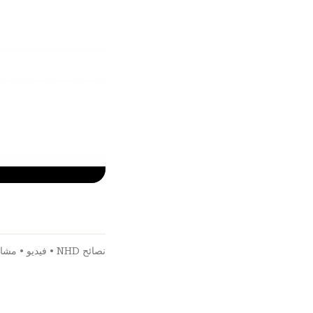
نصائح NHD
•
فيديو
•
مشار