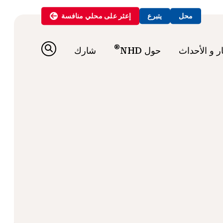
محل
يتبرع
إعثر على
محلي
منافسة
®
ار و الأحداث
حول NHD
شارك