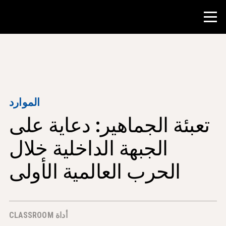
منافسة
موارد المعلم
الموارد
تعبئة الجماهير: دعاية على
أدوات الفصل الدراسي
الدورات
الجبهة الداخلية خلال
المعاهد
الحرب العالمية الأولى
تدريس مهارات البحث
إرشاد طلاب NHD
أداة CLASSROOM