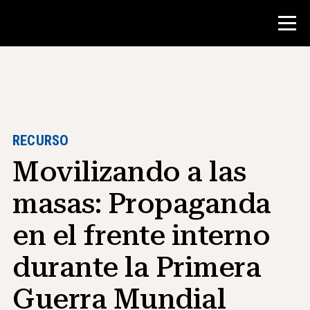
Concurso
Recursos para maestros
RECURSO
Movilizando a las
Herramientas para el aula
Cursos
masas: Propaganda
institutos
en el frente interno
Enseñanza de Habilidades de
Investigación
durante la Primera
Asesoramiento a estudiantes de NHD
Guerra Mundial