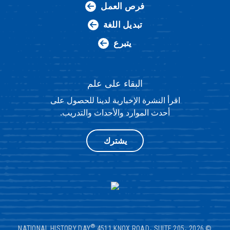
فرص العمل
تبديل اللغة
يتبرع
البقاء على علم
اقرأ النشرة الإخبارية لدينا للحصول على
أحدث الموارد والأحداث والتدريب.
يشترك
®
4511 KNOX ROAD، SUITE 205،
© 2026 NATIONAL HISTORY DAY