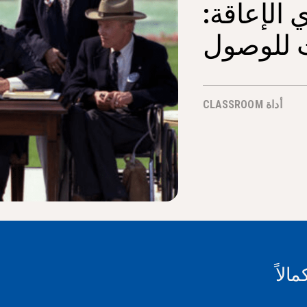
 الإعاقة:
ت للوصول
أداة CLASSROOM
مالاً