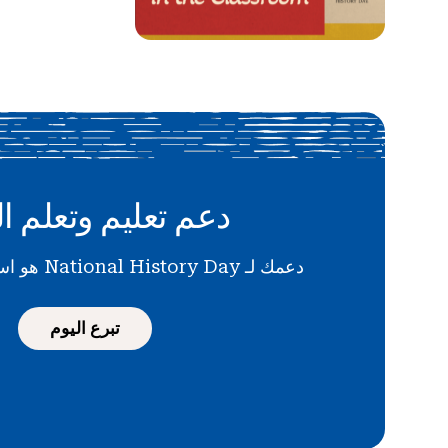
دعم تعليم وتعلم ال
دعمك لـ National History Day هو استثمار في المستقبل
تبرع اليوم