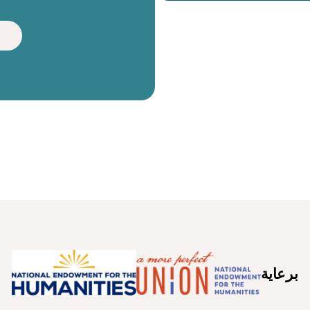
برعاية