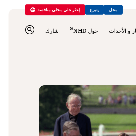
محل
يتبرع
إعثر على
محلي
منافسة
®
ار و الأحداث
حول NHD
شارك