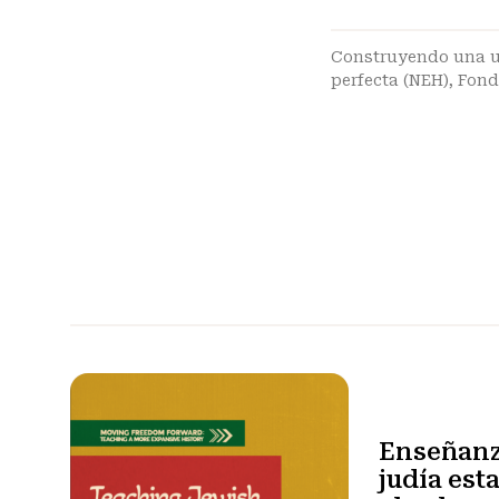
Construyendo una u
perfecta (NEH)
,
Fond
Enseñanza
judía es