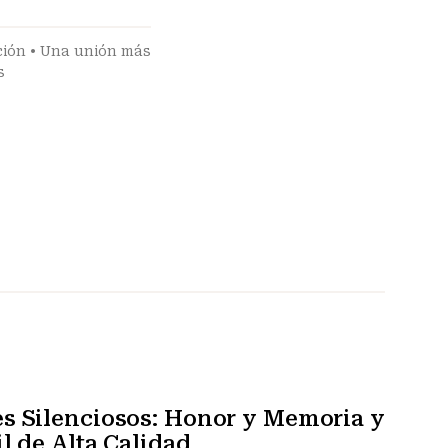
ción
•
Una unión más
s
s Silenciosos: Honor y Memoria y
l de Alta Calidad