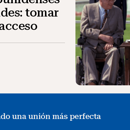
des: tomar
 acceso
do una unión más perfecta