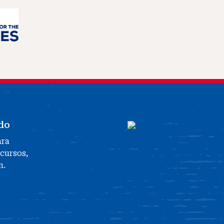
do
ara
ecursos,
n.