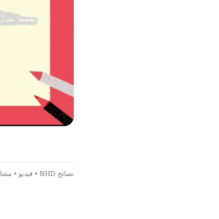
نصائح NHD
•
فيديو
•
مشار