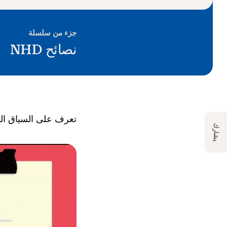
جزء من سلسلة
نصائح NHD
تعرف على السياق التاريخي
يشارك