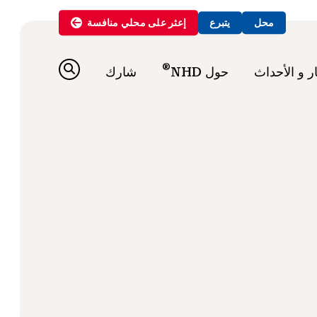
محل
يتبرع
إعثر على
محلي
منافسة
®
ار و الأحداث
حول NHD
شارك