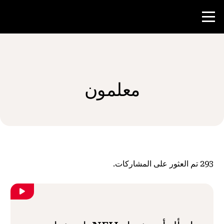
منافسة
معلمون
موارد المعلم
الأخبار و الأحداث
®
حول NHD
293
تم العثور على المشاركات.
شارك