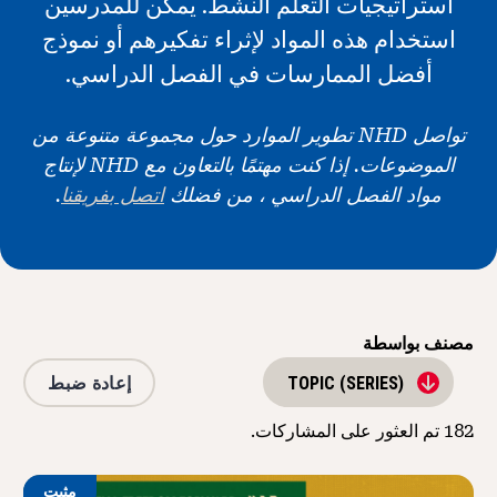
استراتيجيات التعلم النشط. يمكن للمدرسين
الأخبار و الأحداث
استخدام هذه المواد لإثراء تفكيرهم أو نموذج
أفضل الممارسات في الفصل الدراسي.
®
حول NHD
تواصل NHD تطوير الموارد حول مجموعة متنوعة من
شارك
الموضوعات. إذا كنت مهتمًا بالتعاون مع NHD لإنتاج
مواد الفصل الدراسي ، من فضلك
اتصل بفريقنا
.
مصنف بواسطة
إعادة ضبط
TOPIC (SERIES)
182
تم العثور على المشاركات.
مثبت