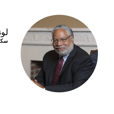
لو
سكر