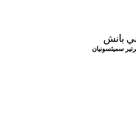
ني بانش
تير سميثسونيان