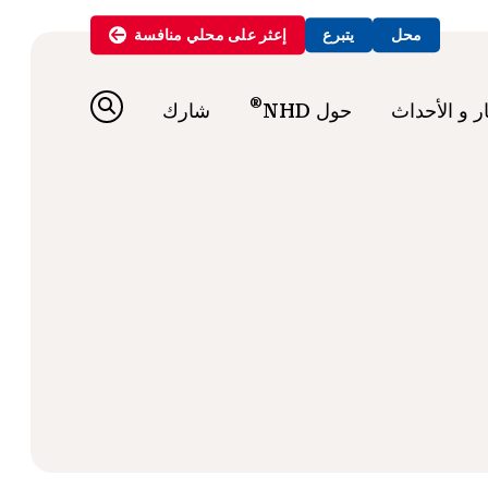
محل
يتبرع
إعثر على
محلي
منافسة
®
ار و الأحداث
حول NHD
شارك