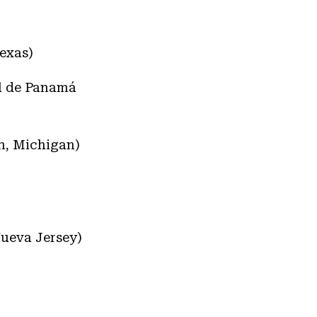
Texas)
al de Panamá
n, Michigan)
Nueva Jersey)