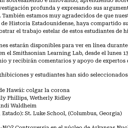
an sobresaliendo e innovando, aprendiendo sobre
nvestigación profunda y expresando sus argumen
a. También estamos muy agradecidos de que nuest
de Historia Estadounidense, haya compartido su
trar el trabajo estelar de estos estudiantes de hi
nes estarán disponibles para ver en línea durant
n el Smithsonian Learning Lab, desde el lunes 13
junio y recibirán comentarios y apoyo de experto
xhibiciones y estudiantes han sido seleccionados
de Hawái: colgar la corona
lly Phillips, Wetherly Ridley
randi Waldheim
 Estado): St. Luke School, (Columbus, Georgia)
A-NO? Controversia en el núcleo de Arkansas Nuc