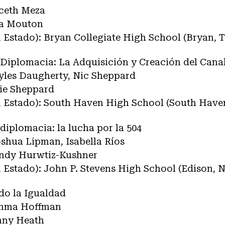
iceth Meza
isa Mouton
 Estado): Bryan Collegiate High School (Bryan, 
y Diplomacia: La Adquisición y Creación del Can
Myles Daugherty, Nic Sheppard
lie Sheppard
, Estado): South Haven High School (South Have
 diplomacia: la lucha por la 504
oshua Lipman, Isabella Ríos
endy Hurwtiz-Kushner
 Estado): John P. Stevens High School (Edison, 
do la Igualdad
 Emma Hoffman
enny Heath