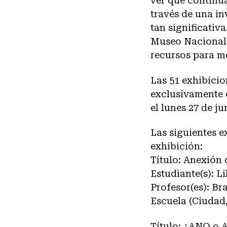
ver que continú
través de una i
tan significativ
Museo Nacional 
recursos para mos
Las 51 exhibicio
exclusivamente e
el lunes 27 de 
Las siguientes e
exhibición:
Título: Anexión 
Estudiante(s): Li
Profesor(es): B
Escuela (Ciudad,
Título: ¿ANO o 