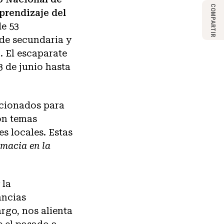
COMPARTIR
prendizaje del
e 53
 de secundaria y
 El escaparate
3 de junio hasta
ccionados para
on temas
s locales. Estas
omacia en la
 la
ancias
rgo, nos alienta