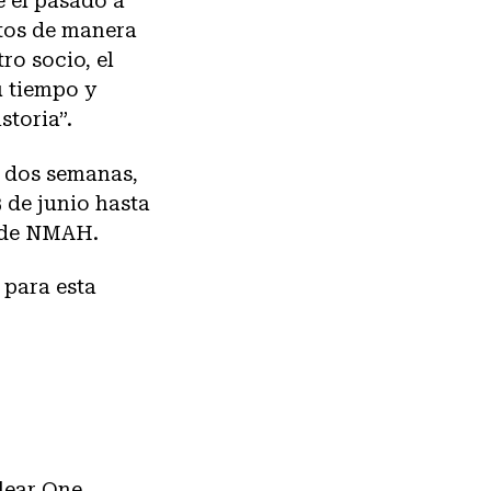
 el pasado a
tos de manera
ro socio, el
 tiempo y
storia”.
e dos semanas,
 de junio hasta
s de NMAH.
 para esta
lear One