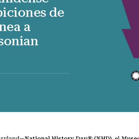
biciones de
ínea a
hsonian
aryland—
National History Day® (NHD)
, el
Museo