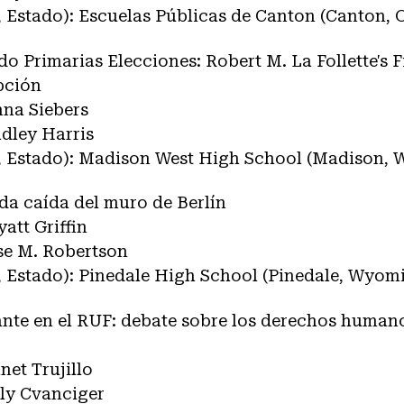
, Estado): Escuelas Públicas de Canton (Canton,
‌Primarias‌ ‌Elecciones:‌ ‌Robert‌ ‌M.‌ ‌La‌ ‌Follette's‌ ‌F
pción‌
nna Siebers
adley Harris
, Estado): Madison West High School (Madison, 
ada caída del muro de Berlín
att Griffin
ose M. Robertson
, Estado): Pinedale High School (Pinedale, Wyom
ante en el RUF: debate sobre los derechos humano
net Trujillo
lly Cvanciger