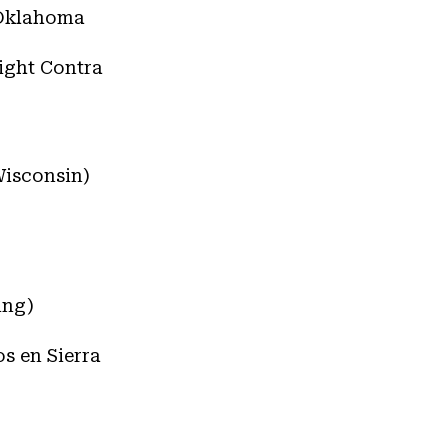
 Oklahoma
ight‌ ‌Contra‌
Wisconsin)
ing)
s en Sierra