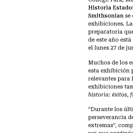
Historia Estad
Smithsonian
se 
exhibiciones. La
preparatoria qu
de este año está
el lunes 27 de ju
Muchos de los e
esta exhibición
relevantes para 
exhibiciones ta
historia: éxitos,
“Durante los últ
perseverancia de
extremas”, compa