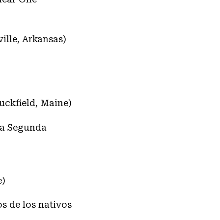
ille, Arkansas)
uckfield, Maine)
 la Segunda
e)
s de los nativos