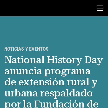
Concurso
Recursos para maestros
NOTICIAS Y EVENTOS
National History Day
Noticias y Eventos
anuncia programa
®
Acerca de NHD
de extensión rural y
Involucrarse
urbana respaldado
por la Fundación de