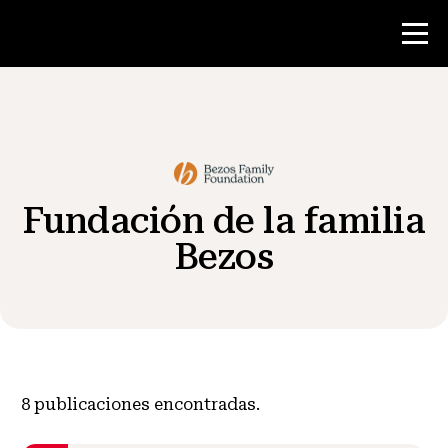
Concurso
Recursos para maestros
Fundación de la familia
Bezos
Noticias y Eventos
®
Acerca de NHD
Involucrarse
8
publicaciones encontradas.