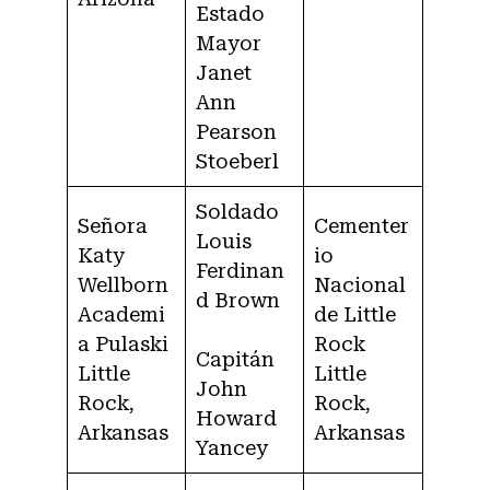
Estado
Mayor
Janet
Ann
Pearson
Stoeberl
Soldado
Señora
Cementer
Louis
Katy
io
Ferdinan
Wellborn
Nacional
d Brown
Academi
de Little
a Pulaski
Rock
Capitán
Little
Little
John
Rock,
Rock,
Howard
Arkansas
Arkansas
Yancey