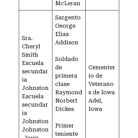
McLeran
Sargento
George
Elias
Sra.
Addison
Cheryl
Smith
Soldado
Escuela
de
Cementer
secundar
primera
io de
ia
clase
Veterano
Johnston
Raymond
s de Iowa
Escuela
Norbert
Adel,
secundar
Dickes
Iowa
ia
Johnston
Primer
Johnston
teniente
, Iowa