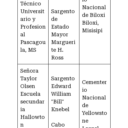
Técnico
Nacional
Universit
Sargento
de Biloxi
ario y
de
Biloxi,
Profesion
Estado
Misisipi
al
Mayor
Pascagou
Margueri
la, MS
te H.
Ross
Señora
Taylor
Sargento
Cementer
Olsen
Edward
io
Escuela
William
Nacional
secundar
"Bill"
de
ia
Knebel
Yellowsto
Hallowto
ne
n
Cabo