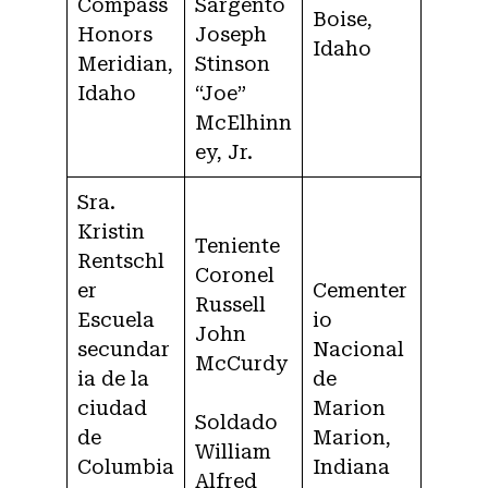
Compass
Sargento
Boise,
Honors
Joseph
Idaho
Meridian,
Stinson
Idaho
“Joe”
McElhinn
ey, Jr.
Sra.
Kristin
Teniente
Rentschl
Coronel
er
Cementer
Russell
Escuela
io
John
secundar
Nacional
McCurdy
ia de la
de
ciudad
Marion
Soldado
de
Marion,
William
Columbia
Indiana
Alfred