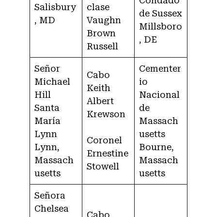
Condado
Salisbury
clase
de Sussex
, MD
Vaughn
Millsboro
Brown
, DE
Russell
Señor
Cementer
Cabo
Michael
io
Keith
Hill
Nacional
Albert
Santa
de
Krewson
María
Massach
Lynn
usetts
Coronel
Lynn,
Bourne,
Ernestine
Massach
Massach
Stowell
usetts
usetts
Señora
Chelsea
Cabo