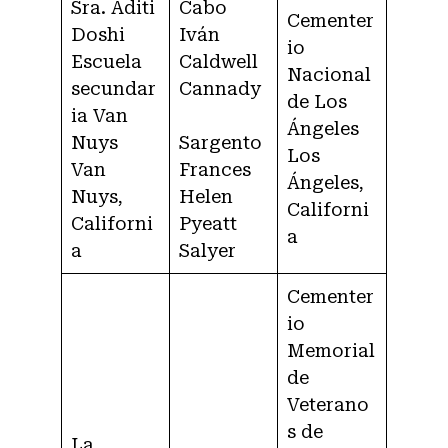
Sra. Aditi
Cabo
Cementer
Doshi
Iván
io
Escuela
Caldwell
Nacional
secundar
Cannady
de Los
ia Van
Ángeles
Nuys
Sargento
Los
Van
Frances
Ángeles,
Nuys,
Helen
Californi
Californi
Pyeatt
a
a
Salyer
Cementer
io
Memorial
de
Veterano
s de
La