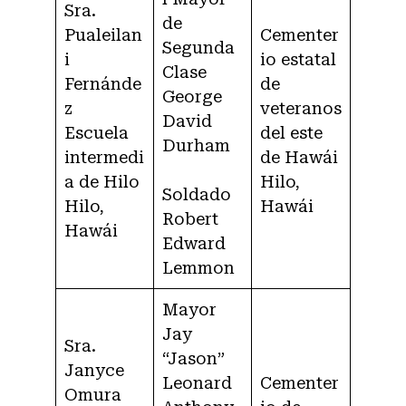
Sra.
de
Pualeilan
Cementer
Segunda
i
io estatal
Clase
Fernánde
de
George
z
veteranos
David
Escuela
del este
Durham
intermedi
de Hawái
a de Hilo
Hilo,
Soldado
Hilo,
Hawái
Robert
Hawái
Edward
Lemmon
Mayor
Jay
Sra.
“Jason”
Janyce
Leonard
Cementer
Omura