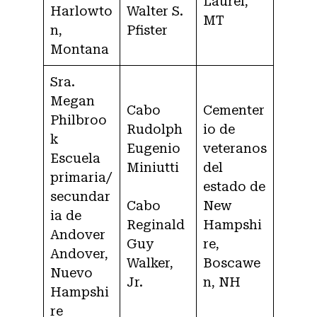
Laurel,
Harlowto
Walter S.
MT
n,
Pfister
Montana
Sra.
Megan
Cabo
Cementer
Philbroo
Rudolph
io de
k
Eugenio
veteranos
Escuela
Miniutti
del
primaria/
estado de
secundar
Cabo
New
ia de
Reginald
Hampshi
Andover
Guy
re,
Andover,
Walker,
Boscawe
Nuevo
Jr.
n, NH
Hampshi
re