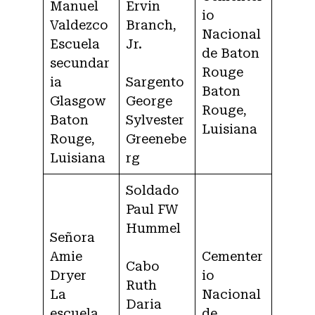
Manuel
Ervin
io
Valdezco
Branch,
Nacional
Escuela
Jr.
de Baton
secundar
Rouge
ia
Sargento
Baton
Glasgow
George
Rouge,
Baton
Sylvester
Luisiana
Rouge,
Greenebe
Luisiana
rg
Soldado
Paul FW
Hummel
Señora
Amie
Cementer
Cabo
Dryer
io
Ruth
La
Nacional
Daria
escuela
de