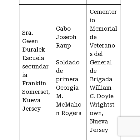
Cementer
io
Cabo
Memorial
Sra.
Joseph
de
Gwen
Raup
Veterano
Duralek
s del
Escuela
Soldado
General
secundar
de
de
ia
primera
Brigada
Franklin
Georgia
William
Somerset,
M.
C. Doyle
Nueva
McMaho
Wrightst
Jersey
n Rogers
own,
Nueva
Jersey