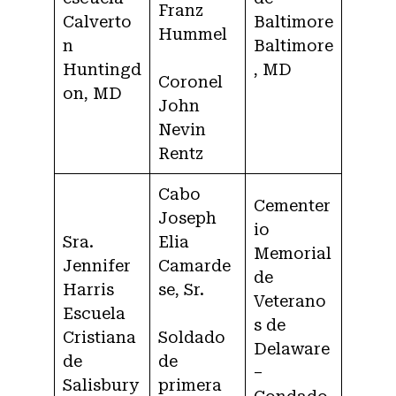
Franz
Calverto
Baltimore
Hummel
n
Baltimore
Huntingd
, MD
Coronel
on, MD
John
Nevin
Rentz
Cabo
Cementer
Joseph
io
Sra.
Elia
Memorial
Jennifer
Camarde
de
Harris
se, Sr.
Veterano
Escuela
s de
Cristiana
Soldado
Delaware
de
de
–
Salisbury
primera