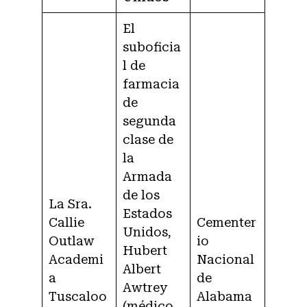
El
suboficia
l de
farmacia
de
segunda
clase de
la
Armada
de los
La Sra.
Estados
Callie
Cementer
Unidos,
Outlaw
io
Hubert
Academi
Nacional
Albert
a
de
Awtrey
Tuscaloo
Alabama
(médico