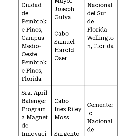
Mayor
Ciudad
Nacional
Joseph
de
del Sur
Gulya
Pembrok
de
e Pines,
Florida
Cabo
Campus
Wellingto
Samuel
Medio-
n, Florida
Harold
Oeste
Oser
Pembrok
e Pines,
Florida
Sra. April
Balenger
Cabo
Cementer
Program
Inez Riley
io
a Magnet
Moss
Nacional
de
de
Innovaci
Sargento