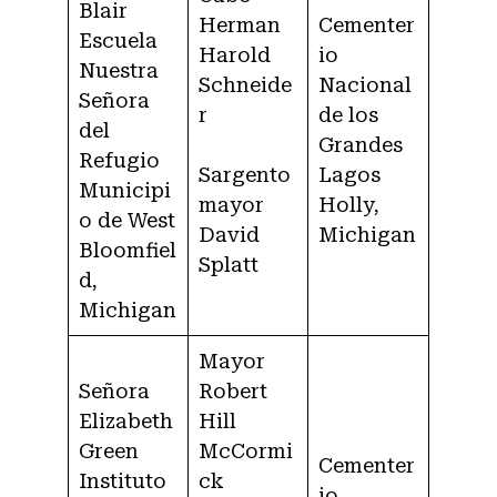
Blair
Herman
Cementer
Escuela
Harold
io
Nuestra
Schneide
Nacional
Señora
r
de los
del
Grandes
Refugio
Sargento
Lagos
Municipi
mayor
Holly,
o de West
David
Michigan
Bloomfiel
Splatt
d,
Michigan
Mayor
Señora
Robert
Elizabeth
Hill
Green
McCormi
Cementer
Instituto
ck
io