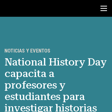
Concurso
Recursos para maestros
NOTICIAS Y EVENTOS
National History Day
Noticias y Eventos
capacita a
®
Acerca de NHD
profesores y
Involucrarse
estudiantes para
investigar historias