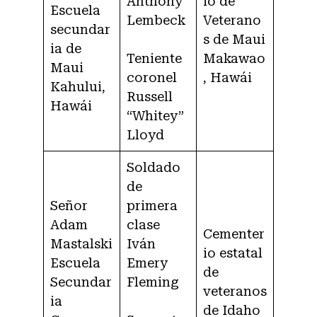
Anthony
io de
Escuela
Lembeck
Veterano
secundar
s de Maui
ia de
Teniente
Makawao
Maui
coronel
, Hawái
Kahului,
Russell
Hawái
“Whitey”
Lloyd
Soldado
de
Señor
primera
Adam
clase
Cementer
Mastalski
Iván
io estatal
Escuela
Emery
de
Secundar
Fleming
veteranos
ia
de Idaho