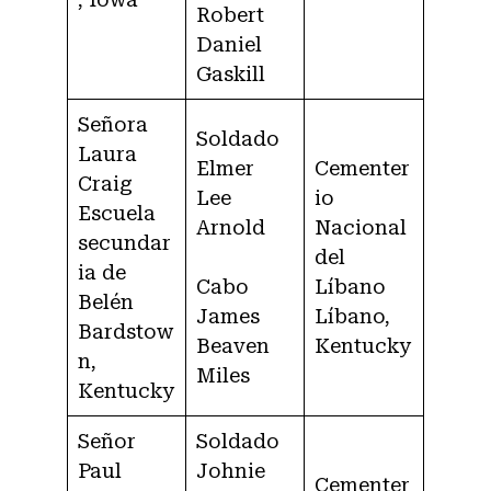
Robert
Daniel
Gaskill
Señora
Soldado
Laura
Elmer
Cementer
Craig
Lee
io
Escuela
Arnold
Nacional
secundar
del
ia de
Cabo
Líbano
Belén
James
Líbano,
Bardstow
Beaven
Kentucky
n,
Miles
Kentucky
Señor
Soldado
Paul
Johnie
Cementer