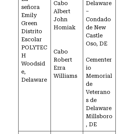
Cabo
Delaware
señora
Albert
–
Emily
John
Condado
Green
Homiak
de New
Distrito
Castle
Escolar
Oso, DE
POLYTEC
Cabo
H
Robert
Cementer
Woodsid
Ezra
io
e,
Williams
Memorial
Delaware
de
Veterano
s de
Delaware
Millsboro
, DE