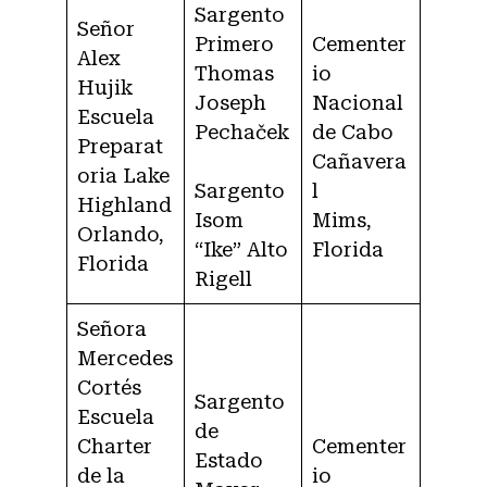
Sargento
Señor
Primero
Cementer
Alex
Thomas
io
Hujik
Joseph
Nacional
Escuela
Pechaček
de Cabo
Preparat
Cañavera
oria Lake
Sargento
l
Highland
Isom
Mims,
Orlando,
“Ike” Alto
Florida
Florida
Rigell
Señora
Mercedes
Cortés
Sargento
Escuela
de
Charter
Cementer
Estado
de la
io