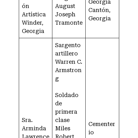
Georgia
ón
August
Cantón,
Artística
Joseph
Georgia
Winder,
Tramonte
Georgia
Sargento
artillero
Warren C.
Armstron
g
Soldado
de
primera
Sra.
clase
Cementer
Arminda
Miles
io
Lawrence
Robert