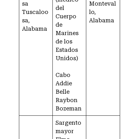
sa
Monteval
del
Tuscaloo
lo,
Cuerpo
sa,
Alabama
de
Alabama
Marines
de los
Estados
Unidos)
Cabo
Addie
Belle
Raybon
Bozeman
Sargento
mayor