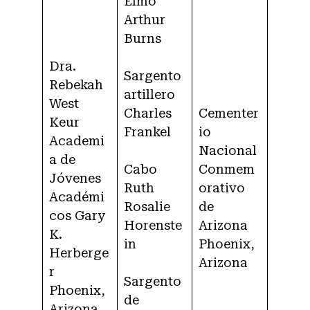
Elmo
Arthur
Burns
Dra.
Sargento
Rebekah
artillero
West
Charles
Cementer
Keur
Frankel
io
Academi
Nacional
a de
Cabo
Conmem
Jóvenes
Ruth
orativo
Académi
Rosalie
de
cos Gary
Horenste
Arizona
K.
in
Phoenix,
Herberge
Arizona
r
Sargento
Phoenix,
de
Arizona