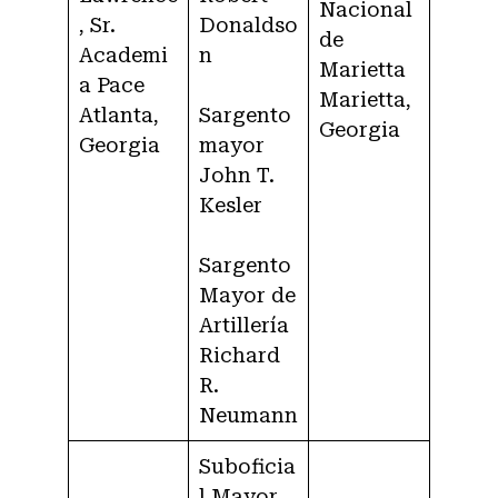
Nacional
, Sr.
Donaldso
de
Academi
n
Marietta
a Pace
Marietta,
Atlanta,
Sargento
Georgia
Georgia
mayor
John T.
Kesler
Sargento
Mayor de
Artillería
Richard
R.
Neumann
Suboficia
l Mayor