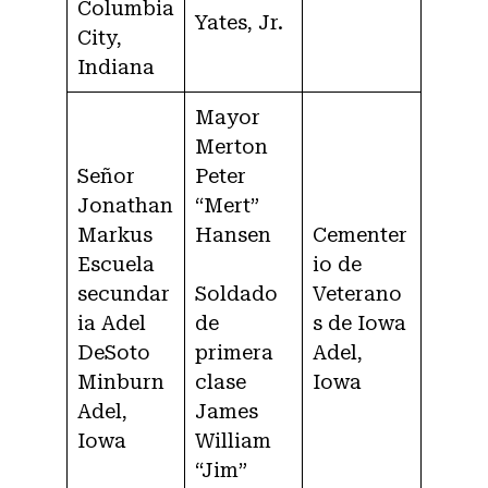
Columbia
Yates, Jr.
City,
Indiana
Mayor
Merton
Señor
Peter
Jonathan
“Mert”
Markus
Hansen
Cementer
Escuela
io de
secundar
Soldado
Veterano
ia Adel
de
s de Iowa
DeSoto
primera
Adel,
Minburn
clase
Iowa
Adel,
James
Iowa
William
“Jim”