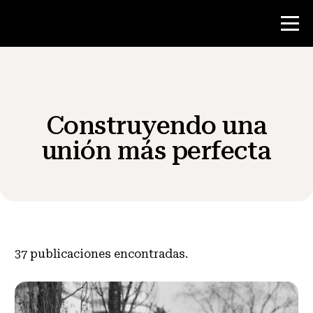
Concurso
Construyendo una
Recursos para maestros
unión más perfecta
Noticias y Eventos
®
Acerca de NHD
37
publicaciones encontradas.
Involucrarse