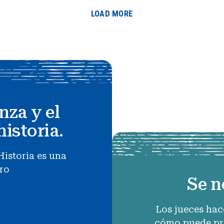
LOAD MORE
nza y el
historia.
Historia es una
uro
Se n
Los jueces hac
cómo puede pro