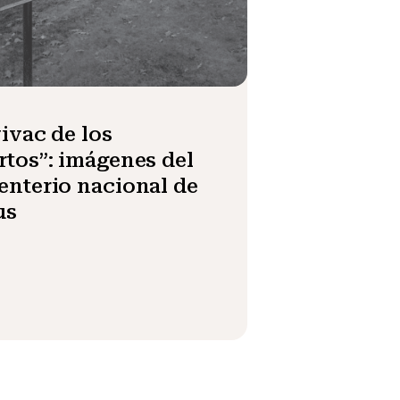
vivac de los
tos”: imágenes del
nterio nacional de
us