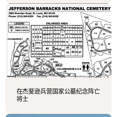
在杰斐逊兵营国家公墓纪念阵亡
将士