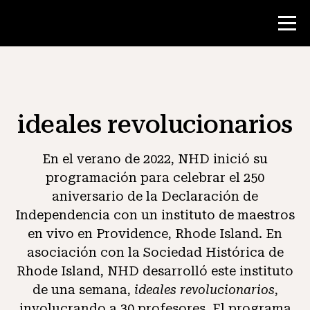
Concurso
ideales revolucionarios
Recursos para maestros
En el verano de 2022, NHD inició su
Noticias y Eventos
programación para celebrar el 250
aniversario de la Declaración de
®
Acerca de NHD
Independencia con un instituto de maestros
en vivo en Providence, Rhode Island. En
asociación con la Sociedad Histórica de
Involucrarse
Rhode Island, NHD desarrolló este instituto
de una semana,
ideales revolucionarios
,
involucrando a 30 profesores. El programa