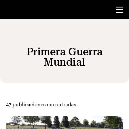
Concurso
Primera Guerra
Recursos para maestros
Mundial
Noticias y Eventos
®
Acerca de NHD
47
publicaciones encontradas.
Involucrarse