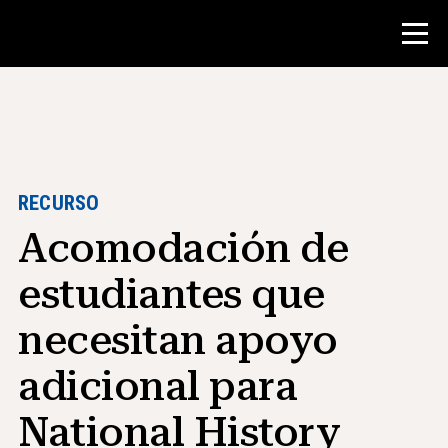
Concurso
Recursos para maestros
RECURSO
Acomodación de
Herramientas para el aula
Cursos
estudiantes que
institutos
necesitan apoyo
Enseñanza de Habilidades de
Investigación
adicional para
Asesoramiento a estudiantes de NHD
National History