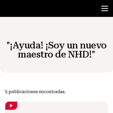
Concurso
"¡Ayuda! ¡Soy un nuevo
Recursos para maestros
maestro de NHD!"
Noticias y Eventos
®
Acerca de NHD
5
publicaciones encontradas.
Involucrarse