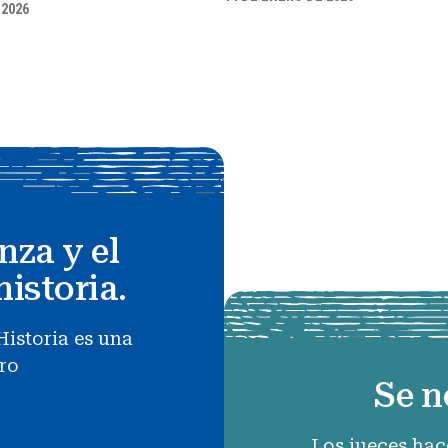
 2026
nza y el
historia.
Historia es una
uro
Se n
Los jueces hac