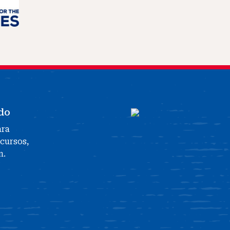
do
ara
ecursos,
n.