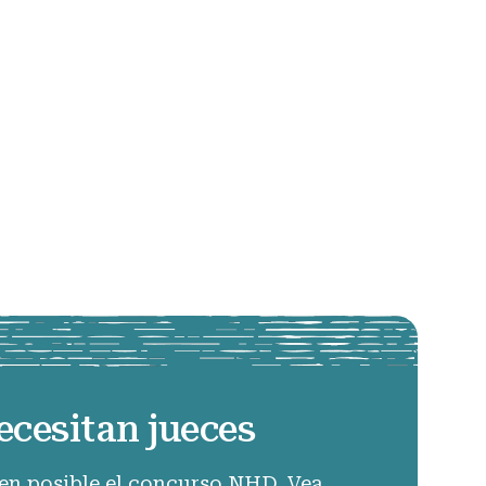
ecesitan jueces
en posible el concurso NHD. Vea