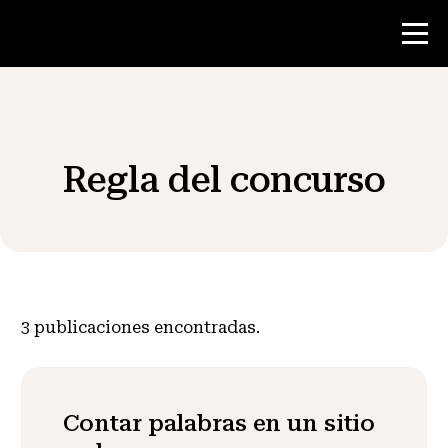
Concurso
Regla del concurso
Recursos para maestros
Noticias y Eventos
®
Acerca de NHD
3
publicaciones encontradas.
Involucrarse
Contar palabras en un sitio