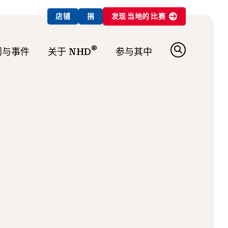
店铺
捐
发现
当地的
比赛
®
闻与事件
关于 NHD
参与其中