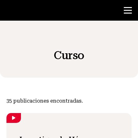
Concurso
Curso
Recursos para maestros
Noticias y Eventos
®
Acerca de NHD
35
publicaciones encontradas.
Involucrarse