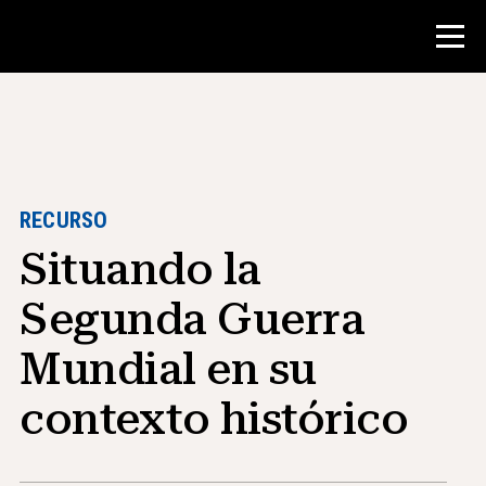
Concurso
Recursos para maestros
RECURSO
Situando la
Herramientas para el aula
Cursos
Segunda Guerra
institutos
Mundial en su
Enseñanza de Habilidades de
Investigación
contexto histórico
Asesoramiento a estudiantes de NHD