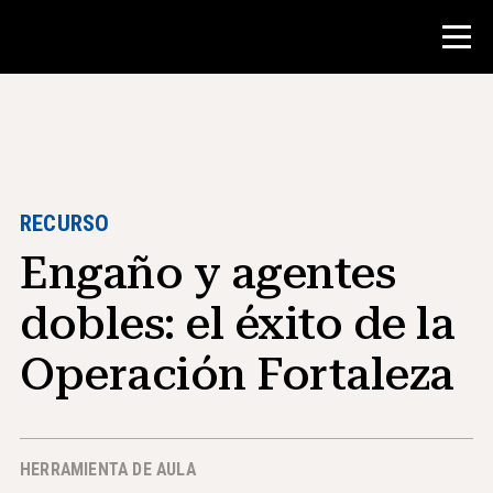
Concurso
Recursos para maestros
RECURSO
Engaño y agentes
Herramientas para el aula
Cursos
dobles: el éxito de la
institutos
Operación Fortaleza
Enseñanza de Habilidades de
Investigación
Asesoramiento a estudiantes de NHD
HERRAMIENTA DE AULA