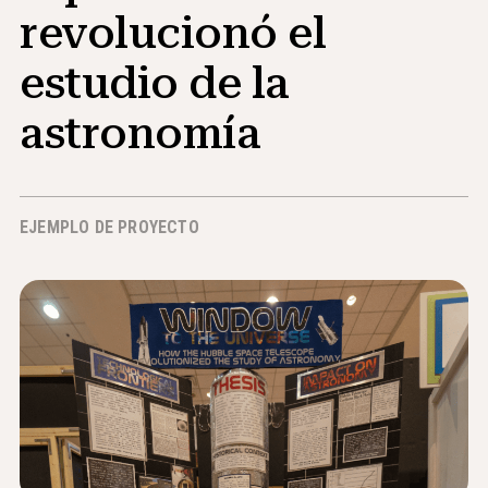
revolucionó el
Noticias y Eventos
estudio de la
®
Acerca de NHD
astronomía
Involucrarse
EJEMPLO DE PROYECTO