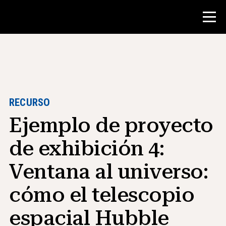
Concurso
Recursos para maestros
RECURSO
Ejemplo de proyecto
Herramientas para el aula
Cursos
de exhibición 4:
institutos
Ventana al universo:
Enseñanza de Habilidades de
Investigación
cómo el telescopio
Asesoramiento a estudiantes de NHD
espacial Hubble