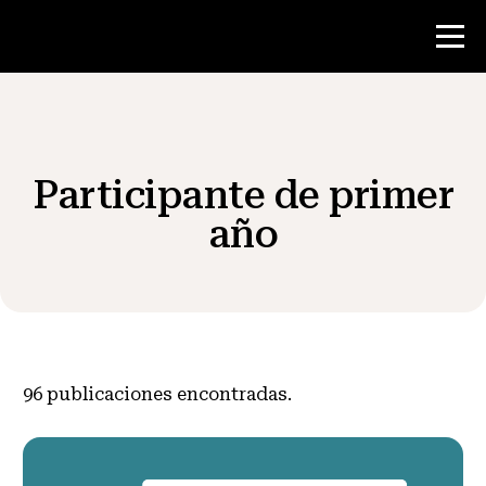
Concurso
Participante de primer
Recursos para maestros
año
Noticias y Eventos
®
Acerca de NHD
96
publicaciones encontradas.
Involucrarse