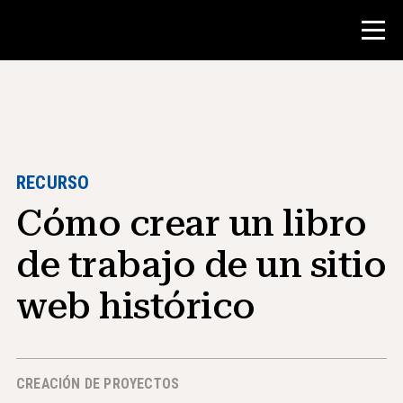
Concurso
Recursos para maestros
RECURSO
Cómo crear un libro
Herramientas para el aula
Cursos
de trabajo de un sitio
institutos
web histórico
Enseñanza de Habilidades de
Investigación
Asesoramiento a estudiantes de NHD
CREACIÓN DE PROYECTOS