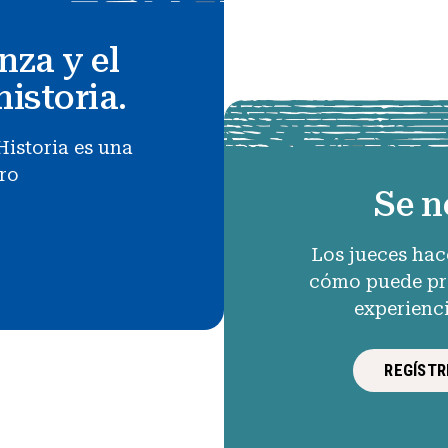
nza y el
historia.
Historia es una
uro
Se n
Los jueces hac
cómo puede pro
experienc
REGÍSTR