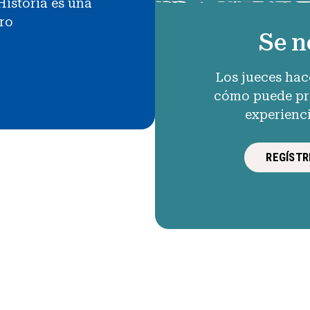
Historia es una
uro
Se n
Los jueces hac
cómo puede pro
experienc
REGÍSTR