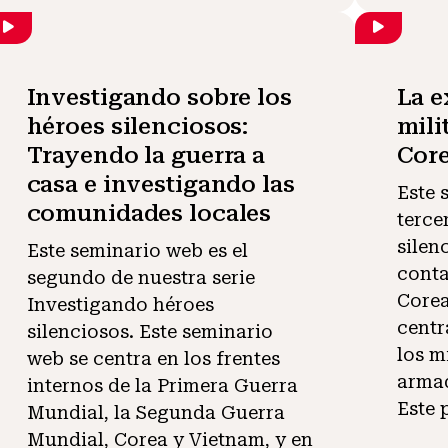
Investigando sobre los
La e
héroes silenciosos:
mili
Trayendo la guerra a
Cor
casa e investigando las
Este 
comunidades locales
terce
silen
Este seminario web es el
conta
segundo de nuestra serie
Corea
Investigando héroes
centr
silenciosos. Este seminario
los m
web se centra en los frentes
armad
internos de la Primera Guerra
Este
Mundial, la Segunda Guerra
Mundial, Corea y Vietnam, y en