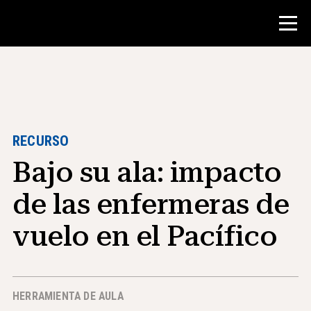
Concurso
Recursos para maestros
RECURSO
Bajo su ala: impacto
Herramientas para el aula
Cursos
de las enfermeras de
institutos
vuelo en el Pacífico
Enseñanza de Habilidades de
Investigación
Asesoramiento a estudiantes de NHD
HERRAMIENTA DE AULA