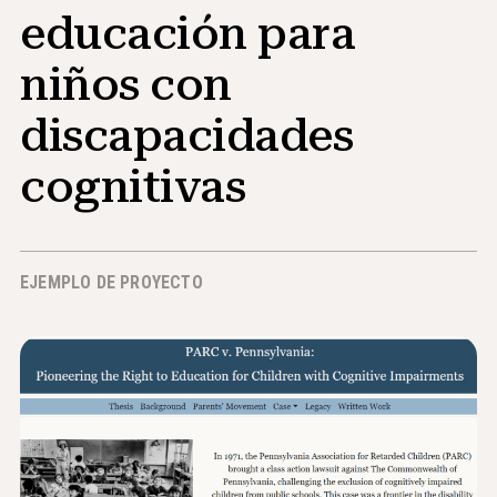
educación para
Noticias y Eventos
niños con
®
Acerca de NHD
discapacidades
Involucrarse
cognitivas
EJEMPLO DE PROYECTO