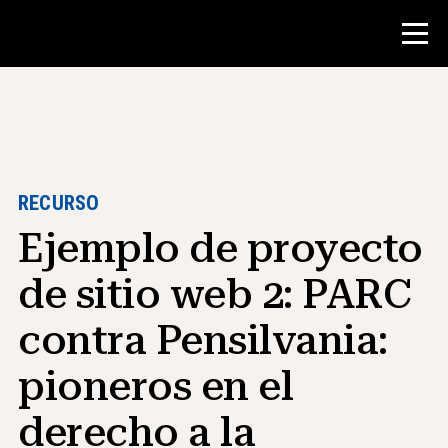
Concurso
Recursos para maestros
RECURSO
Ejemplo de proyecto
Herramientas para el aula
Cursos
de sitio web 2: PARC
institutos
contra Pensilvania:
Enseñanza de Habilidades de
Investigación
pioneros en el
Asesoramiento a estudiantes de NHD
derecho a la