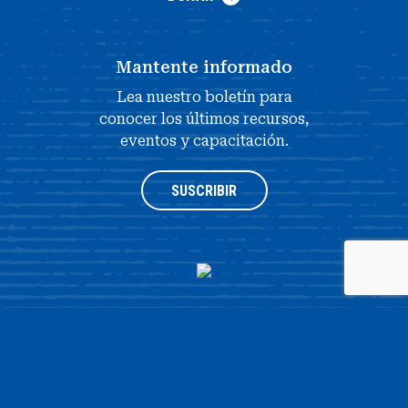
Mantente informado
Lea nuestro boletín para
conocer los últimos recursos,
eventos y capacitación.
SUSCRIBIR
®
© 2026 NATIONAL HISTORY DAY
4511 KNOX ROAD, SUITE 205,
COLLEGE PARK, MD 20740
|
POLÍTICA DE PRIVACIDAD
|
DISEÑO DE
SITIO WEB POR OPENBOX9