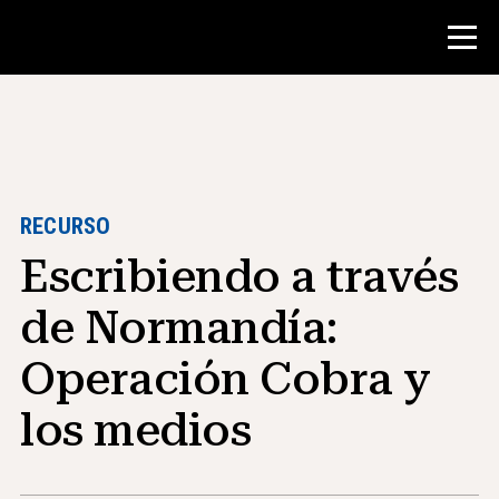
Concurso
Recursos para maestros
RECURSO
Escribiendo a través
Herramientas para el aula
Cursos
de Normandía:
institutos
Operación Cobra y
Enseñanza de Habilidades de
Investigación
los medios
Asesoramiento a estudiantes de NHD