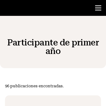
Concurso
Participante de primer
Recursos para maestros
año
Noticias y Eventos
®
Acerca de NHD
96
publicaciones encontradas.
Involucrarse