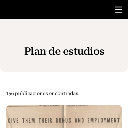
Concurso
Plan de estudios
Recursos para maestros
Noticias y Eventos
®
Acerca de NHD
156
publicaciones encontradas.
Involucrarse