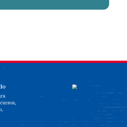
do
ara
ecursos,
n.