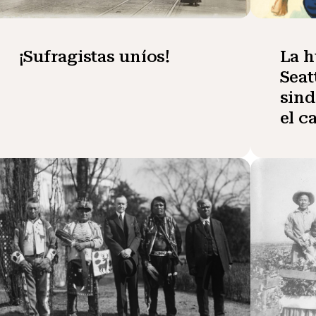
¡Sufragistas uníos!
La h
Seat
sind
el c