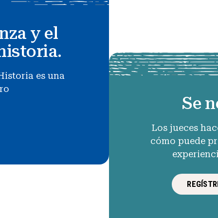
nza y el
historia.
Historia es una
uro
Se n
Los jueces hac
cómo puede pro
experienc
REGÍSTR